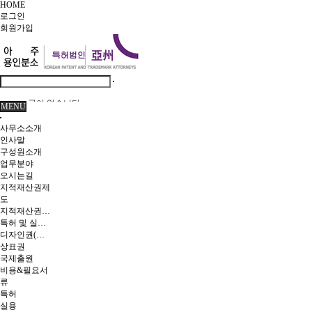
HOME
로그인
회원
가입
글이 없습니다.
MENU
사무소소개
인사말
구성원소개
업무분야
오시는길
지적재산권제
도
지적재산권이란
특허 및 실용신안
디자인권(의장)
상표권
국제출원
비용&필요서
류
특허
실용