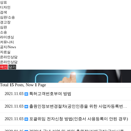
상표
디자인
검색
심판/소송
경고장
심판
소송
라이센싱
커뮤니티
공지/News
자료실
온라인상담
온라인상담
메인
닫기
Total
15
Posts, Now
1
Page
2021.11.03
특허고객번호부여 방법
2021.11.03
출원인정보변경절차(공인인증을 위한 사업자등록번호 추가 …
2021.11.03
포괄위임 전자신청 방법(인증서 사용등록이 안된 경우)