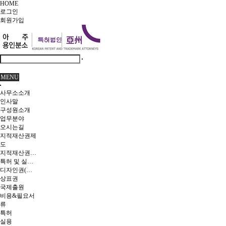
HOME
로그인
회원
가입
MENU
사무소소개
인사말
구성원소개
업무분야
오시는길
지적재산권제
도
지적재산권이란
특허 및 실용신안
디자인권(의장)
상표권
국제출원
비용&필요서
류
특허
실용