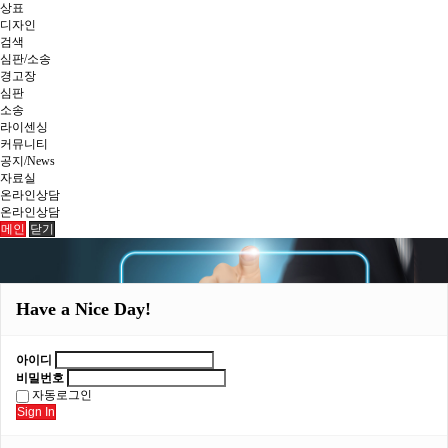
상표
디자인
검색
심판/소송
경고장
심판
소송
라이센싱
커뮤니티
공지/News
자료실
온라인상담
온라인상담
메인
닫기
Have a Nice Day!
아이디
비밀번호
자동로그인
Sign In